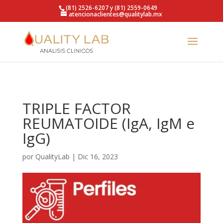
https://qualitylab.mx/
(81) 2526-6207 y (81) 2559-0649
atencionaclientes@qualitylab.mx
TRIPLE FACTOR
REUMATOIDE (IgA, IgM e
IgG)
por
QualityLab
|
Dic 16, 2023