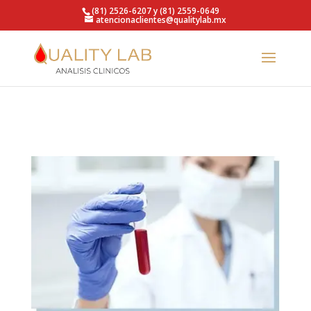
https://qualitylab.mx/
(81) 2526-6207 y (81) 2559-0649
atencionaclientes@qualitylab.mx