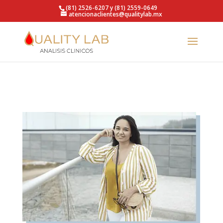
https://qualitylab.mx/
(81) 2526-6207 y (81) 2559-0649
atencionaclientes@qualitylab.mx