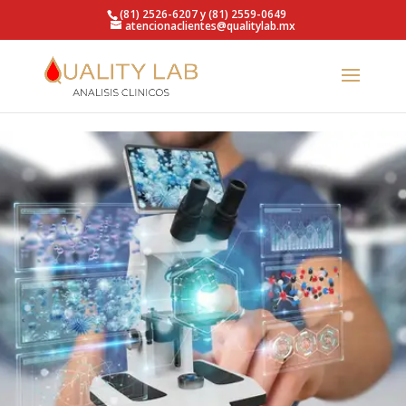
https://qualitylab.mx/
(81) 2526-6207 y (81) 2559-0649
atencionaclientes@qualitylab.mx