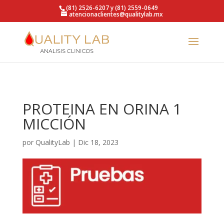
https://qualitylab.mx/
(81) 2526-6207 y (81) 2559-0649
atencionaclientes@qualitylab.mx
PROTEINA EN ORINA 1
MICCIÓN
por
QualityLab
|
Dic 18, 2023