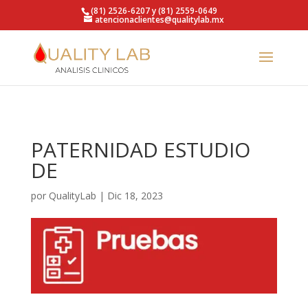
https://qualitylab.mx/
(81) 2526-6207 y (81) 2559-0649
atencionaclientes@qualitylab.mx
PATERNIDAD ESTUDIO
DE
por
QualityLab
|
Dic 18, 2023