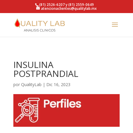
https://qualitylab.mx/
(81) 2526-6207 y (81) 2559-0649
atencionaclientes@qualitylab.mx
INSULINA
POSTPRANDIAL
por
QualityLab
|
Dic 16, 2023