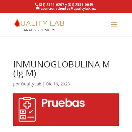
https://qualitylab.mx/
(81) 2526-6207 y (81) 2559-0649
atencionaclientes@qualitylab.mx
INMUNOGLOBULINA M
(Ig M)
por
QualityLab
|
Dic 16, 2023