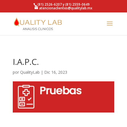
https://qualitylab.mx/
(81) 2526-6207 y (81) 2559-0649
atencionaclientes@qualitylab.mx
I.A.P.C.
por
QualityLab
|
Dic 16, 2023