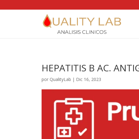
https://qualitylab.mx/
HEPATITIS B AC. ANT
por
QualityLab
|
Dic 16, 2023