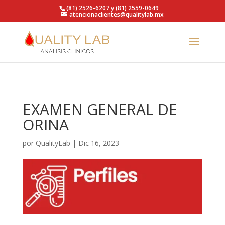
https://qualitylab.mx/
(81) 2526-6207 y (81) 2559-0649
atencionaclientes@qualitylab.mx
EXAMEN GENERAL DE
ORINA
por
QualityLab
|
Dic 16, 2023