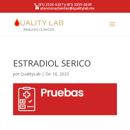
https://qualitylab.mx/
(81) 2526-6207 y (81) 2559-0649
atencionaclientes@qualitylab.mx
ESTRADIOL SERICO
por
QualityLab
|
Dic 16, 2023