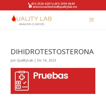
https://qualitylab.mx/
(81) 2526-6207 y (81) 2559-0649
atencionaclientes@qualitylab.mx
DIHIDROTESTOSTERONA
por
QualityLab
|
Dic 16, 2023