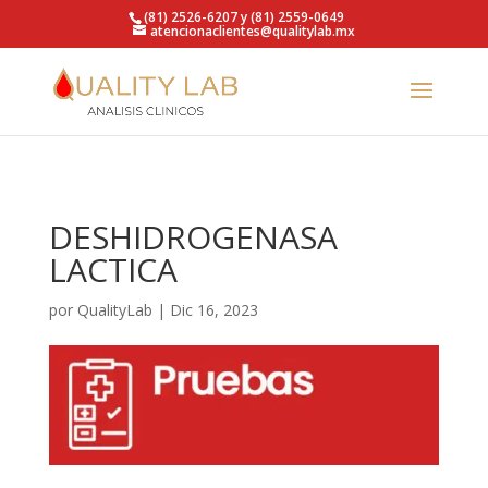
https://qualitylab.mx/
(81) 2526-6207 y (81) 2559-0649
atencionaclientes@qualitylab.mx
DESHIDROGENASA
LACTICA
por
QualityLab
|
Dic 16, 2023