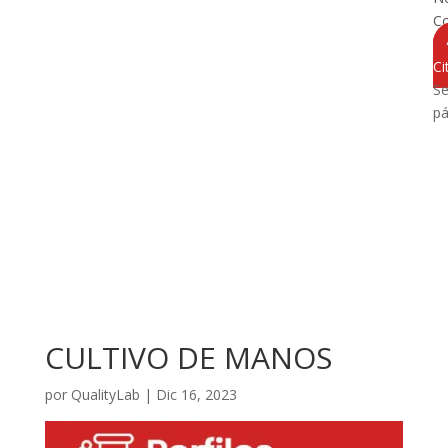
Co
Ci
Se
pá
CULTIVO DE MANOS
por
QualityLab
|
Dic 16, 2023