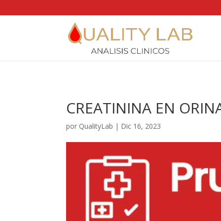
https://qualitylab.mx/
CREATININA EN ORIN
por
QualityLab
|
Dic 16, 2023