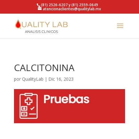
https://qualitylab.mx/
(81) 2526-6207 y (81) 2559-0649
atencionaclientes@qualitylab.mx
CALCITONINA
por
QualityLab
|
Dic 16, 2023