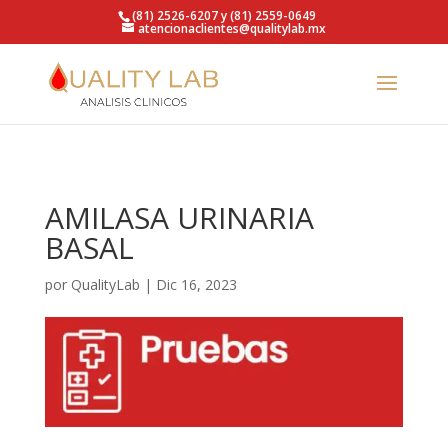
https://qualitylab.mx/
(81) 2526-6207 y (81) 2559-0649
atencionaclientes@qualitylab.mx
AMILASA URINARIA
BASAL
por
QualityLab
|
Dic 16, 2023