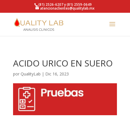
https://qualitylab.mx/
(81) 2526-6207 y (81) 2559-0649
atencionaclientes@qualitylab.mx
ACIDO URICO EN SUERO
por
QualityLab
|
Dic 16, 2023