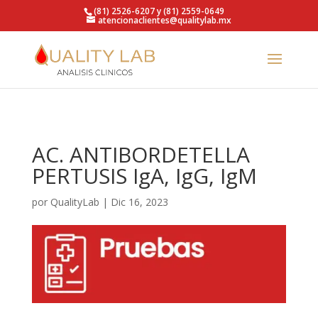
https://qualitylab.mx/
(81) 2526-6207 y (81) 2559-0649
atencionaclientes@qualitylab.mx
AC. ANTIBORDETELLA
PERTUSIS IgA, IgG, IgM
por
QualityLab
|
Dic 16, 2023