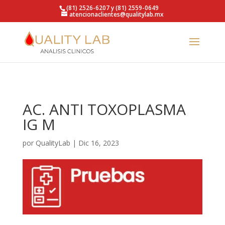
https://qualitylab.mx/
(81) 2526-6207 y (81) 2559-0649
atencionaclientes@qualitylab.mx
AC. ANTI TOXOPLASMA
IG M
por
QualityLab
|
Dic 16, 2023