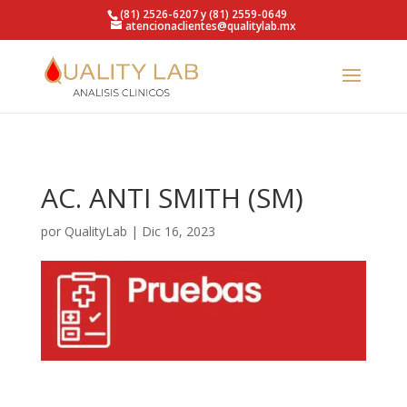
https://qualitylab.mx/
(81) 2526-6207 y (81) 2559-0649
atencionaclientes@qualitylab.mx
AC. ANTI SMITH (SM)
por
QualityLab
|
Dic 16, 2023