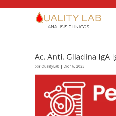
https://qualitylab.mx/
Ac. Anti. Gliadina IgA 
por
QualityLab
|
Dic 16, 2023