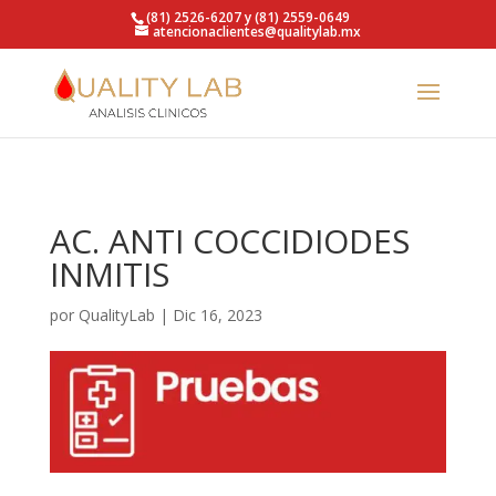
https://qualitylab.mx/
(81) 2526-6207 y (81) 2559-0649
atencionaclientes@qualitylab.mx
AC. ANTI COCCIDIODES
INMITIS
por
QualityLab
|
Dic 16, 2023