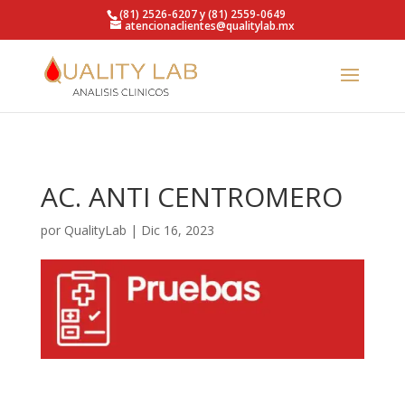
https://qualitylab.mx/
(81) 2526-6207 y (81) 2559-0649
atencionaclientes@qualitylab.mx
AC. ANTI CENTROMERO
por
QualityLab
|
Dic 16, 2023